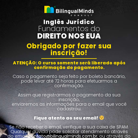
Inglês Jurídico
Fundamentos do
DIREITO NOS EUA
Obrigado por fazer sua
inscrição!
ATENÇÃO: O curso somente será liberado após
confirmação do pagamento.
Caso o pagamento seja feito por boleto bancário,
pode levar até 72 horas para efetuarmos a
confirmação.
Assim que registrarmos o pagamento da sua
inscrição,
enviaremos as informações para o email que você
cadastrou.
Fique atento ao seu email!
Se não receber o email, verifique a sua caixa de SPAM.
Qualquer dúvida pode solicitar atendimento através
do email
contato@bilingualminds.com.br
, ou através do