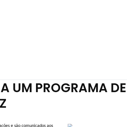
M SOMOS
SOLUÇÕES
PARCEIROS
BLOG
TA
Nosso Blog
RA UM PROGRAMA D
Z
 ações e são comunicados aos